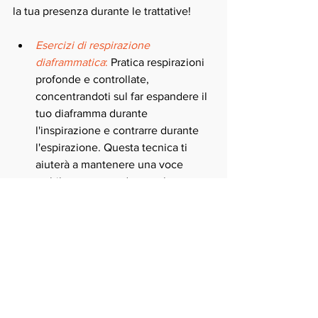
la tua presenza durante le trattative! 
Esercizi di respirazione 
diaframmatica
:
 Pratica respirazioni 
profonde e controllate, 
concentrandoti sul far espandere il 
tuo diaframma durante 
l'inspirazione e contrarre durante 
l'espirazione. Questa tecnica ti 
aiuterà a mantenere una voce 
stabile e potente durante le 
negoziazioni.
Modulazione della voce
:
Sperimenta variazioni di tono, 
volume e ritmo nella tua voce. 
Alterna tra toni più alti e più bassi, 
varia il volume per enfatizzare 
concetti chiave e gioca con il ritmo 
per mantenere l'attenzione dei tuoi 